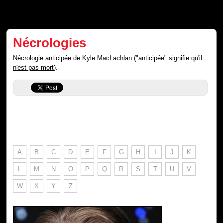
Nécrologies
Nécrologie
anticipée
de Kyle MacLachlan ("anticipée" signifie qu'il
n'est pas mort
).
A
B
C
D
E
F
G
H
I
J
K
L
M
N
O
P
Q
R
S
T
U
V
W
X
Y
Z