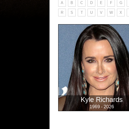
A
B
C
D
E
F
G
R
S
T
U
V
W
X
Kyle Richards
1969 - 2026