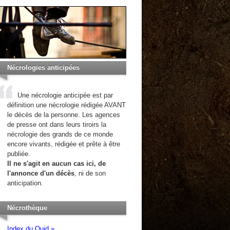
Nécrologies anticipées
Une nécrologie anticipée est par
définition une nécrologie rédigée AVANT
le décès de la personne. Les agences
de presse ont dans leurs tiroirs la
nécrologie des grands de ce monde
encore vivants, rédigée et prête à être
publiée.
Il ne s'agit en aucun cas ici, de
l'annonce d'un décès
, ni de son
anticipation.
Nécrothèque
Index du Quid »