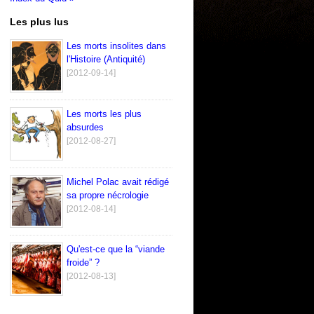
Les plus lus
Les morts insolites dans
l'Histoire (Antiquité)
[2012-09-14]
Les morts les plus
absurdes
[2012-08-27]
Michel Polac avait rédigé
sa propre nécrologie
[2012-08-14]
Qu'est-ce que la “viande
froide” ?
[2012-08-13]