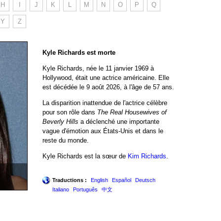
H
I
J
K
L
M
N
O
P
Q
Y
Z
Kyle Richards est morte
Kyle Richards, née le 11 janvier 1969 à
Hollywood, était une actrice américaine. Elle
est décédée le 9 août 2026, à l'âge de 57 ans.
La disparition inattendue de l'actrice célèbre
pour son rôle dans
The Real Housewives of
Beverly Hills
a déclenché une importante
vague d'émotion aux États-Unis et dans le
reste du monde.
Kyle Richards est la sœur de
Kim Richards
.
Traductions :
English
Español
Deutsch
Italiano
Português
中文