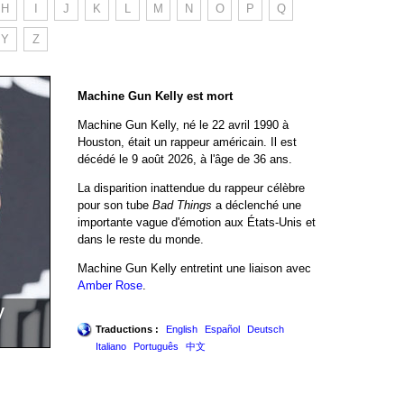
H
I
J
K
L
M
N
O
P
Q
Y
Z
Machine Gun Kelly est mort
Machine Gun Kelly, né le 22 avril 1990 à
Houston, était un rappeur américain. Il est
décédé le 9 août 2026, à l'âge de 36 ans.
La disparition inattendue du rappeur célèbre
pour son tube
Bad Things
a déclenché une
importante vague d'émotion aux États-Unis et
dans le reste du monde.
Machine Gun Kelly entretint une liaison avec
Amber Rose
.
y
Traductions :
English
Español
Deutsch
Italiano
Português
中文