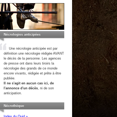
Nécrologies anticipées
Une nécrologie anticipée est par
définition une nécrologie rédigée AVANT
le décès de la personne. Les agences
de presse ont dans leurs tiroirs la
nécrologie des grands de ce monde
encore vivants, rédigée et prête à être
publiée.
Il ne s'agit en aucun cas ici, de
l'annonce d'un décès
, ni de son
anticipation.
Nécrothèque
Index du Quid »