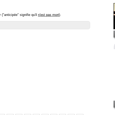
"anticipée" signifie qu'il
n'est pas mort
).