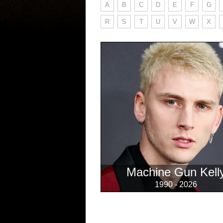
A
B
C
D
E
F
G
R
S
T
U
V
W
X
Machine Gun Kell
1990 - 2026