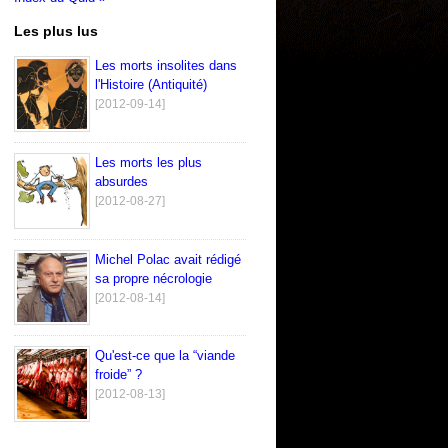
Les plus lus
Les morts insolites dans
l'Histoire (Antiquité)
[2012-09-14]
Les morts les plus
absurdes
[2012-08-27]
Michel Polac avait rédigé
sa propre nécrologie
[2012-08-14]
Qu'est-ce que la “viande
froide” ?
[2012-08-13]