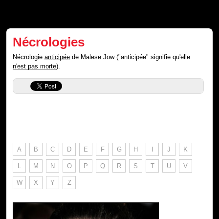
Nécrologies
Nécrologie
anticipée
de Malese Jow ("anticipée" signifie qu'elle
n'est pas morte
).
A
B
C
D
E
F
G
H
I
J
K
L
M
N
O
P
Q
R
S
T
U
V
W
X
Y
Z