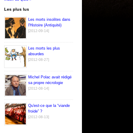
Les plus lus
Les morts insolites dans
l'Histoire (Antiquité)
[2012-09-14]
Les morts les plus
absurdes
[2012-08-27]
Michel Polac avait rédigé
sa propre nécrologie
[2012-08-14]
Qu'est-ce que la “viande
froide” ?
[2012-08-13]