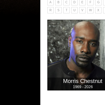
A
B
C
D
E
F
G
R
S
T
U
V
W
X
Morris Chestnut
1969 - 2026