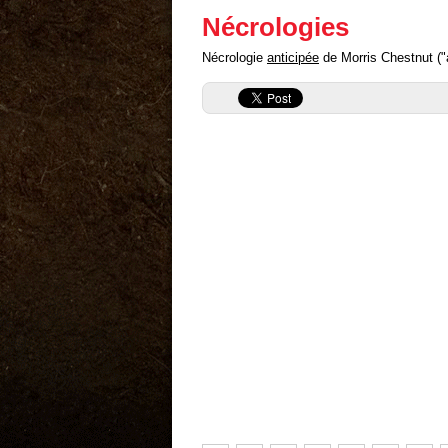
Nécrologies
Nécrologie
anticipée
de Morris Chestnut ("a