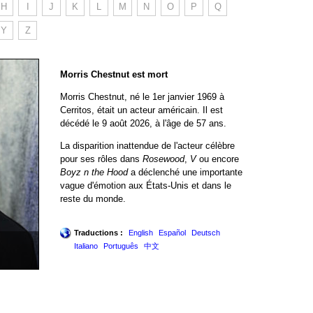
H
I
J
K
L
M
N
O
P
Q
Y
Z
Morris Chestnut est mort
Morris Chestnut, né le 1er janvier 1969 à
Cerritos, était un acteur américain. Il est
décédé le 9 août 2026, à l'âge de 57 ans.
La disparition inattendue de l'acteur célèbre
pour ses rôles dans
Rosewood
,
V
ou encore
Boyz n the Hood
a déclenché une importante
vague d'émotion aux États-Unis et dans le
reste du monde.
Traductions :
English
Español
Deutsch
Italiano
Português
中文