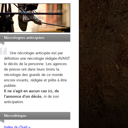
Nécrologies anticipées
Une nécrologie anticipée est par
définition une nécrologie rédigée AVANT
le décès de la personne. Les agences
de presse ont dans leurs tiroirs la
nécrologie des grands de ce monde
encore vivants, rédigée et prête à être
publiée.
Il ne s'agit en aucun cas ici, de
l'annonce d'un décès
, ni de son
anticipation.
Nécrothèque
Index du Quid »