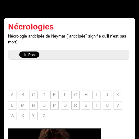
Nécrologies
Nécrologie
anticipée
de Neymar ("anticipée" signifie qu'il
n'est pas
mort
).
A
B
C
D
E
F
G
H
I
J
K
L
M
N
O
P
Q
R
S
T
U
V
W
X
Y
Z