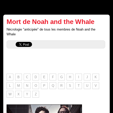
Mort de Noah and the Whale
Nécrologie "anticipée" de tous les membres de Noah and the
Whale
A
B
C
D
E
F
G
H
I
J
K
L
M
N
O
P
Q
R
S
T
U
V
W
X
Y
Z