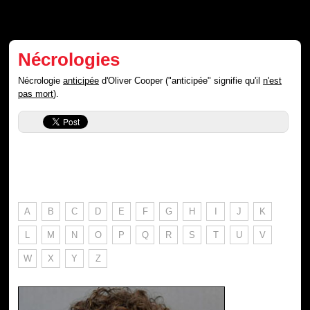
Nécrologies
Nécrologie
anticipée
d'Oliver Cooper ("anticipée" signifie qu'il
n'est
pas mort
).
A
B
C
D
E
F
G
H
I
J
K
L
M
N
O
P
Q
R
S
T
U
V
W
X
Y
Z