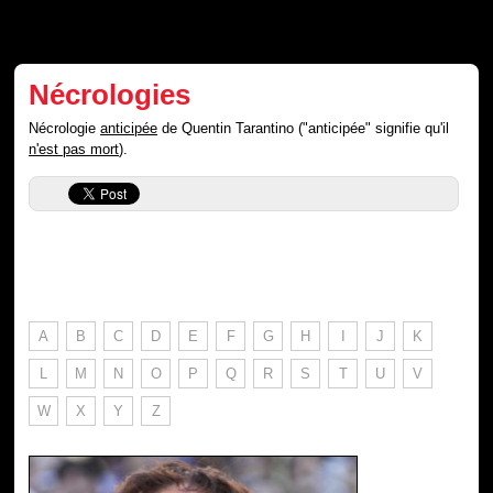
Nécrologies
Nécrologie
anticipée
de Quentin Tarantino ("anticipée" signifie qu'il
n'est pas mort
).
A
B
C
D
E
F
G
H
I
J
K
L
M
N
O
P
Q
R
S
T
U
V
W
X
Y
Z