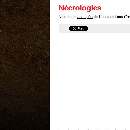
Nécrologies
Nécrologie
anticipée
de Rebecca Loos ("ant