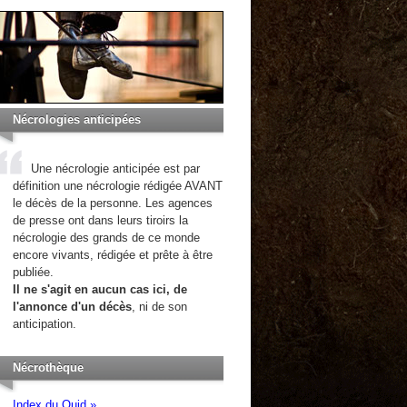
Nécrologies anticipées
Une nécrologie anticipée est par
définition une nécrologie rédigée AVANT
le décès de la personne. Les agences
de presse ont dans leurs tiroirs la
nécrologie des grands de ce monde
encore vivants, rédigée et prête à être
publiée.
Il ne s'agit en aucun cas ici, de
l'annonce d'un décès
, ni de son
anticipation.
Nécrothèque
Index du Quid »