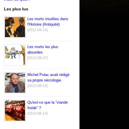
Les plus lus
Les morts insolites dans
l'Histoire (Antiquité)
[2012-09-14]
Les morts les plus
absurdes
[2012-08-27]
Michel Polac avait rédigé
sa propre nécrologie
[2012-08-14]
Qu'est-ce que la “viande
froide” ?
[2012-08-13]