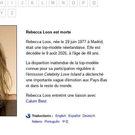
H
I
J
K
L
M
N
O
P
Q
Y
Z
Rebecca Loos est morte
Rebecca Loos, née le 19 juin 1977 à Madrid,
était une top-modèle néerlandaise. Elle est
décédée le 9 août 2026, à l'âge de 49 ans.
La disparition inattendue de la top-modèle
connue pour sa participation régulière à
l'émission
Celebrity Love Island
a déclenché
une importante vague d'émotion aux Pays-Bas
et dans le reste du monde.
Rebecca Loos entretint une liaison avec
Calum Best
.
Traductions :
English
Español
Deutsch
Italiano
Português
中文