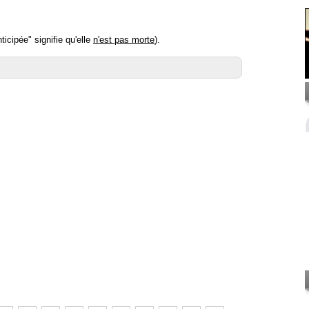
icipée" signifie qu'elle
n'est pas morte
).