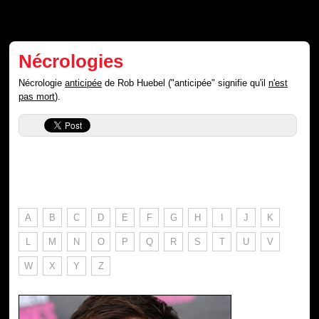
Nécrologies
Nécrologie
anticipée
de Rob Huebel ("anticipée" signifie qu'il
n'est
pas mort
).
A
B
C
D
E
F
G
H
I
J
K
L
M
N
O
P
Q
R
S
T
U
V
W
X
Y
Z