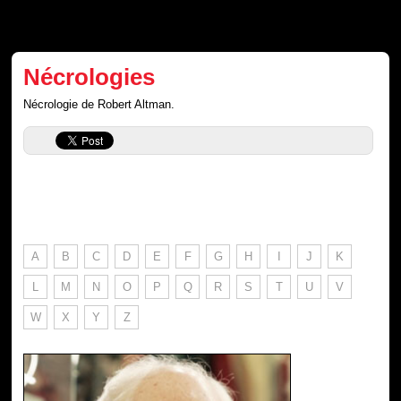
Nécrologies
Nécrologie de Robert Altman.
A
B
C
D
E
F
G
H
I
J
K
L
M
N
O
P
Q
R
S
T
U
V
W
X
Y
Z