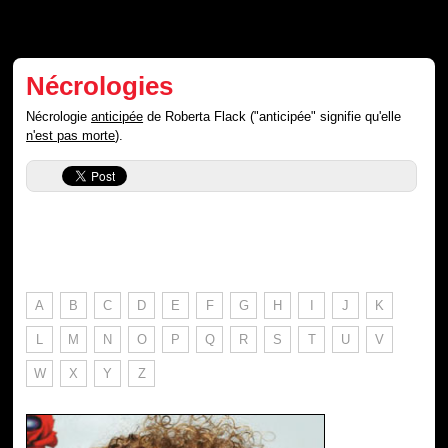
Nécrologies
Nécrologie
anticipée
de Roberta Flack ("anticipée" signifie qu'elle
n'est pas morte
).
A
B
C
D
E
F
G
H
I
J
K
L
M
N
O
P
Q
R
S
T
U
V
W
X
Y
Z