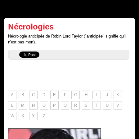
Nécrologies
Nécrologie
anticipée
de Robin Lord Taylor ("anticipée" signifie qu'il
n'est pas mort
).
A
B
C
D
E
F
G
H
I
J
K
L
M
N
O
P
Q
R
S
T
U
V
W
X
Y
Z