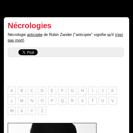
Nécrologies
Nécrologie
anticipée
de Robin Zander ("anticipée" signifie qu'il
n'est
pas mort
).
A
B
C
D
E
F
G
H
I
J
K
L
M
N
O
P
Q
R
S
T
U
V
W
X
Y
Z