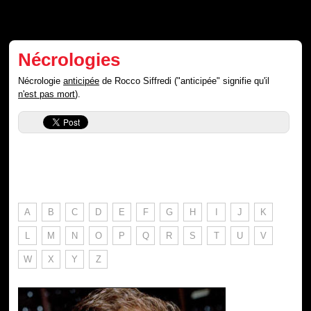
Nécrologies
Nécrologie
anticipée
de Rocco Siffredi ("anticipée" signifie qu'il
n'est pas mort
).
A
B
C
D
E
F
G
H
I
J
K
L
M
N
O
P
Q
R
S
T
U
V
W
X
Y
Z