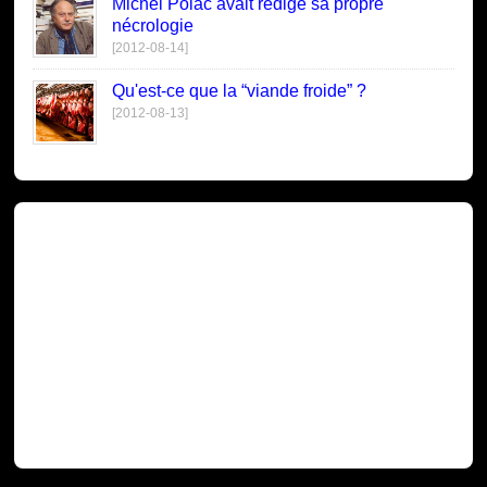
Michel Polac avait rédigé sa propre
nécrologie
[2012-08-14]
Qu'est-ce que la “viande froide” ?
[2012-08-13]