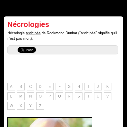
Nécrologies
Nécrologie
anticipée
de Rockmond Dunbar ("anticipée" signifie qu'il
n'est pas mort
).
A
B
C
D
E
F
G
H
I
J
K
L
M
N
O
P
Q
R
S
T
U
V
W
X
Y
Z