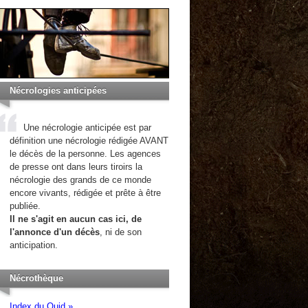
Nécrologies anticipées
Une nécrologie anticipée est par
définition une nécrologie rédigée AVANT
le décès de la personne. Les agences
de presse ont dans leurs tiroirs la
nécrologie des grands de ce monde
encore vivants, rédigée et prête à être
publiée.
Il ne s'agit en aucun cas ici, de
l'annonce d'un décès
, ni de son
anticipation.
Nécrothèque
Index du Quid »