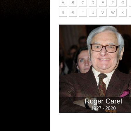
A
B
C
D
E
F
G
R
S
T
U
V
W
X
Roger Carel
1927 - 2020