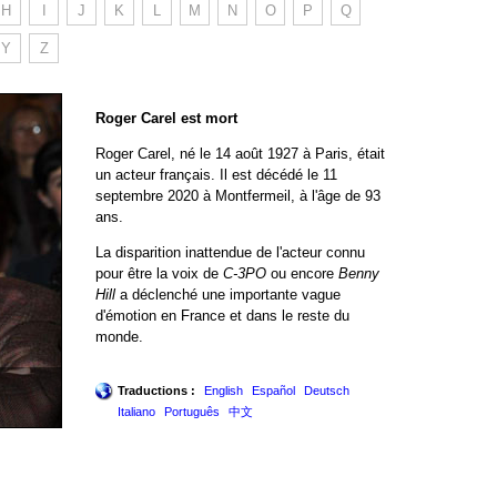
H
I
J
K
L
M
N
O
P
Q
Y
Z
Roger Carel est mort
Roger Carel, né le 14 août 1927 à Paris, était
un acteur français. Il est décédé le 11
septembre 2020 à Montfermeil, à l'âge de 93
ans.
La disparition inattendue de l'acteur connu
pour être la voix de
C-3PO
ou encore
Benny
Hill
a déclenché une importante vague
d'émotion en France et dans le reste du
monde.
Traductions :
English
Español
Deutsch
Italiano
Português
中文