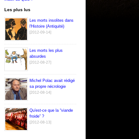
Les plus lus
Les morts insolites dans
l'Histoire (Antiquité)
[2012-09-14]
Les morts les plus
absurdes
[2012-08-27]
Michel Polac avait rédigé
sa propre nécrologie
[2012-08-14]
Qu'est-ce que la “viande
froide” ?
[2012-08-13]