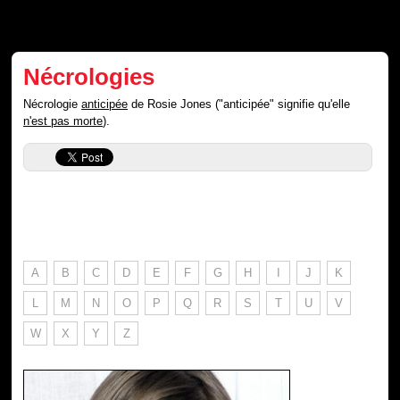
Nécrologies
Nécrologie
anticipée
de Rosie Jones ("anticipée" signifie qu'elle
n'est pas morte
).
A
B
C
D
E
F
G
H
I
J
K
L
M
N
O
P
Q
R
S
T
U
V
W
X
Y
Z