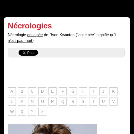
Nécrologies
Nécrologie
anticipée
de Ryan Kwanten ("anticipée" signifie qu'il
n'est pas mort
).
A
B
C
D
E
F
G
H
I
J
K
L
M
N
O
P
Q
R
S
T
U
V
W
X
Y
Z