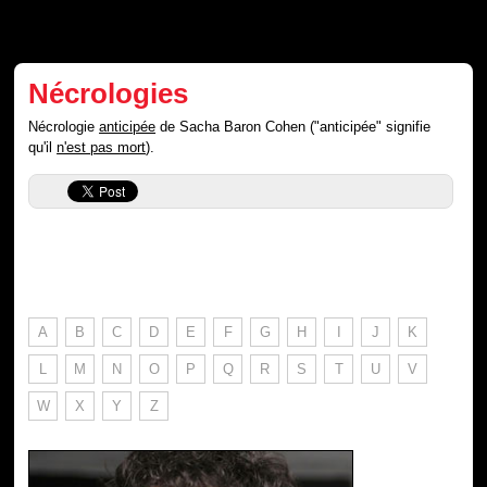
Nécrologies
Nécrologie
anticipée
de Sacha Baron Cohen ("anticipée" signifie
qu'il
n'est pas mort
).
A
B
C
D
E
F
G
H
I
J
K
L
M
N
O
P
Q
R
S
T
U
V
W
X
Y
Z