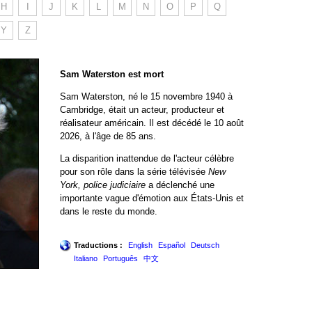
H
I
J
K
L
M
N
O
P
Q
Y
Z
Sam Waterston est mort
Sam Waterston, né le 15 novembre 1940 à
Cambridge, était un acteur, producteur et
réalisateur américain. Il est décédé le 10 août
2026, à l'âge de 85 ans.
La disparition inattendue de l'acteur célèbre
pour son rôle dans la série télévisée
New
York, police judiciaire
a déclenché une
importante vague d'émotion aux États-Unis et
dans le reste du monde.
Traductions :
English
Español
Deutsch
Italiano
Português
中文