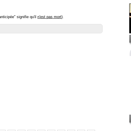
icipée" signifie qu'il
n'est pas mort
).