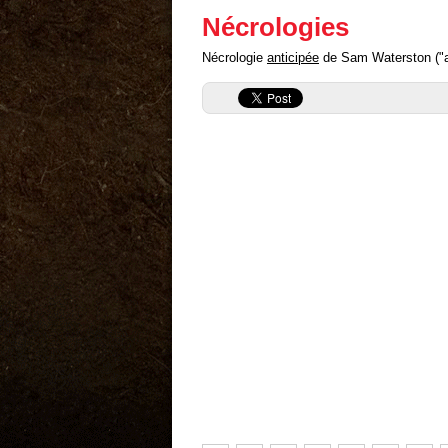
Nécrologies
Nécrologie
anticipée
de Sam Waterston ("ant