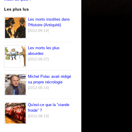
Les plus lus
Les morts insolites dans
l'Histoire (Antiquité)
[2012-09-14]
Les morts les plus
absurdes
[2012-08-27]
Michel Polac avait rédigé
sa propre nécrologie
[2012-08-14]
Qu'est-ce que la “viande
froide” ?
[2012-08-13]