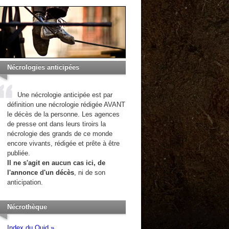
Nécrologies anticipées
Une nécrologie anticipée est par
définition une nécrologie rédigée AVANT
le décès de la personne. Les agences
de presse ont dans leurs tiroirs la
nécrologie des grands de ce monde
encore vivants, rédigée et prête à être
publiée.
Il ne s'agit en aucun cas ici, de
l'annonce d'un décès
, ni de son
anticipation.
Nécrothèque
Index du Quid »