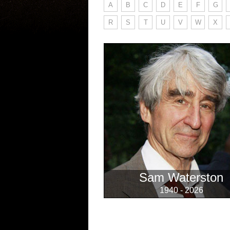
A
B
C
D
E
F
G
R
S
T
U
V
W
X
Sam Waterston
1940 - 2026