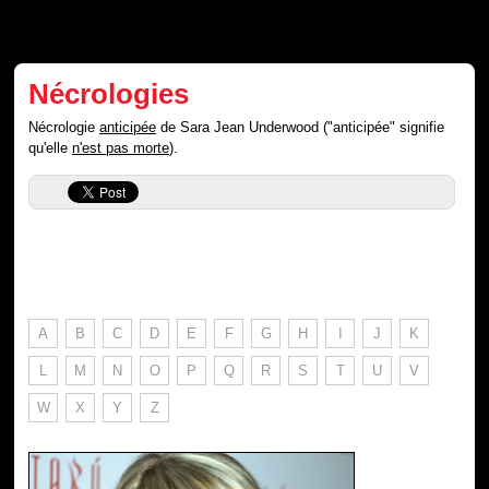
Nécrologies
Nécrologie
anticipée
de Sara Jean Underwood ("anticipée" signifie
qu'elle
n'est pas morte
).
A
B
C
D
E
F
G
H
I
J
K
L
M
N
O
P
Q
R
S
T
U
V
W
X
Y
Z