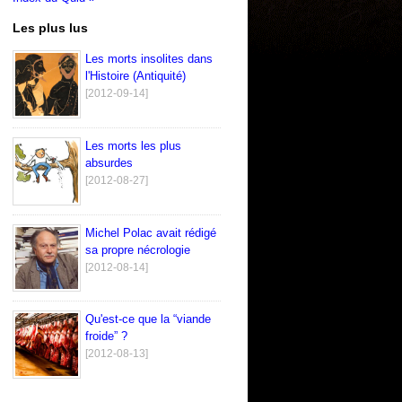
Les plus lus
Les morts insolites dans
l'Histoire (Antiquité)
[2012-09-14]
Les morts les plus
absurdes
[2012-08-27]
Michel Polac avait rédigé
sa propre nécrologie
[2012-08-14]
Qu'est-ce que la “viande
froide” ?
[2012-08-13]