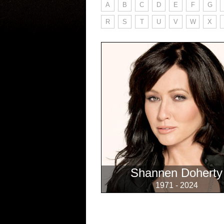
A
B
C
D
E
F
G
R
S
T
U
V
W
X
Shannen Doherty
1971 - 2024