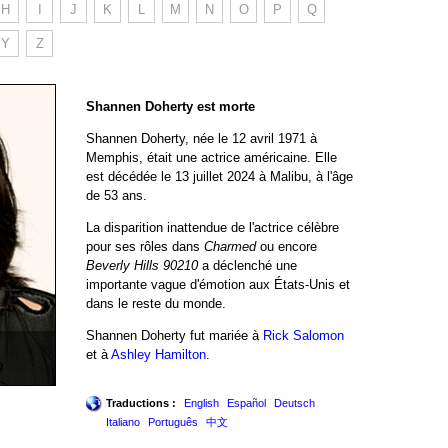
H
I
J
K
L
M
N
O
P
Q
Y
Z
Shannen Doherty est morte
Shannen Doherty, née le 12 avril 1971 à
Memphis, était une actrice américaine. Elle
est décédée le 13 juillet 2024 à Malibu, à l'âge
de 53 ans.
La disparition inattendue de l'actrice célèbre
pour ses rôles dans
Charmed
ou encore
Beverly Hills 90210
a déclenché une
importante vague d'émotion aux États-Unis et
dans le reste du monde.
Shannen Doherty fut mariée à
Rick Salomon
et à
Ashley Hamilton
.
Traductions :
English
Español
Deutsch
Italiano
Português
中文