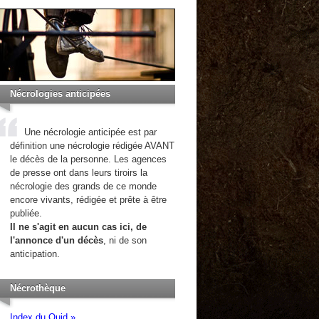
Nécrologies anticipées
Une nécrologie anticipée est par
définition une nécrologie rédigée AVANT
le décès de la personne. Les agences
de presse ont dans leurs tiroirs la
nécrologie des grands de ce monde
encore vivants, rédigée et prête à être
publiée.
Il ne s'agit en aucun cas ici, de
l'annonce d'un décès
, ni de son
anticipation.
Nécrothèque
Index du Quid »