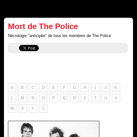
Mort de The Police
Nécrologie "anticipée" de tous les membres de The Police
A
B
C
D
E
F
G
H
I
J
K
L
M
N
O
P
Q
R
S
T
U
V
W
X
Y
Z