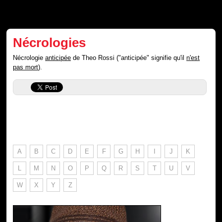
Nécrologies
Nécrologie
anticipée
de Theo Rossi ("anticipée" signifie qu'il
n'est
pas mort
).
A
B
C
D
E
F
G
H
I
J
K
L
M
N
O
P
Q
R
S
T
U
V
W
X
Y
Z