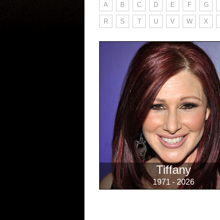
A
B
C
D
E
F
G
R
S
T
U
V
W
X
Tiffany
1971 - 2026