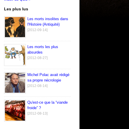
Les plus lus
Les morts insolites dans
l'Histoire (Antiquité)
[2012-09-14]
Les morts les plus
absurdes
[2012-08-27]
Michel Polac avait rédigé
sa propre nécrologie
[2012-08-14]
Qu'est-ce que la “viande
froide” ?
[2012-08-13]