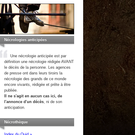
Nécrologies anticipées
Une nécrologie anticipée est par
définition une nécrologie rédigée AVANT
le décès de la personne. Les agences
de presse ont dans leurs tiroirs la
nécrologie des grands de ce monde
encore vivants, rédigée et prête à être
publiée.
Il ne s'agit en aucun cas ici, de
l'annonce d'un décès
, ni de son
anticipation.
Nécrothèque
Index du Quid »