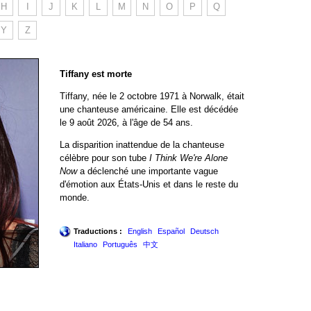
H
I
J
K
L
M
N
O
P
Q
Y
Z
Tiffany est morte
Tiffany, née le 2 octobre 1971 à Norwalk, était
une chanteuse américaine. Elle est décédée
le 9 août 2026, à l'âge de 54 ans.
La disparition inattendue de la chanteuse
célèbre pour son tube
I Think We're Alone
Now
a déclenché une importante vague
d'émotion aux États-Unis et dans le reste du
monde.
Traductions :
English
Español
Deutsch
Italiano
Português
中文