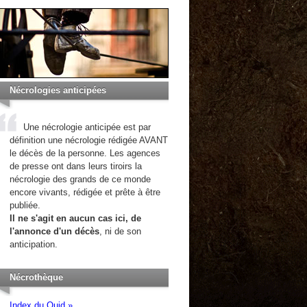
Nécrologies anticipées
Une nécrologie anticipée est par
définition une nécrologie rédigée AVANT
le décès de la personne. Les agences
de presse ont dans leurs tiroirs la
nécrologie des grands de ce monde
encore vivants, rédigée et prête à être
publiée.
Il ne s'agit en aucun cas ici, de
l'annonce d'un décès
, ni de son
anticipation.
Nécrothèque
Index du Quid »