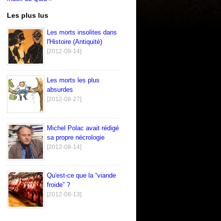
Les plus lus
Les morts insolites dans
l'Histoire (Antiquité)
[2012-09-14]
Les morts les plus
absurdes
[2012-08-27]
Michel Polac avait rédigé
sa propre nécrologie
[2012-08-14]
Qu'est-ce que la “viande
froide” ?
[2012-08-13]