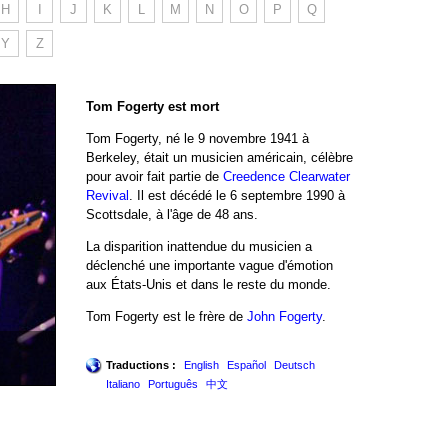
H
I
J
K
L
M
N
O
P
Q
Y
Z
Tom Fogerty est mort
Tom Fogerty, né le 9 novembre 1941 à
Berkeley, était un musicien américain, célèbre
pour avoir fait partie de
Creedence Clearwater
Revival
. Il est décédé le 6 septembre 1990 à
Scottsdale, à l'âge de 48 ans.
La disparition inattendue du musicien a
déclenché une importante vague d'émotion
aux États-Unis et dans le reste du monde.
Tom Fogerty est le frère de
John Fogerty
.
Traductions :
English
Español
Deutsch
Italiano
Português
中文