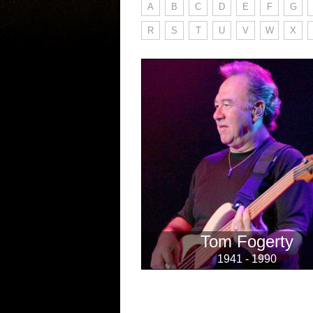
A
B
C
D
E
F
G
R
S
T
U
V
W
X
Tom Fogerty
1941 - 1990