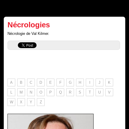
Nécrologies
Nécrologie de Val Kilmer.
A
B
C
D
E
F
G
H
I
J
K
L
M
N
O
P
Q
R
S
T
U
V
W
X
Y
Z