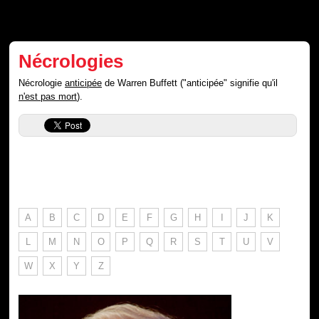
Nécrologies
Nécrologie
anticipée
de Warren Buffett ("anticipée" signifie qu'il
n'est pas mort
).
A
B
C
D
E
F
G
H
I
J
K
L
M
N
O
P
Q
R
S
T
U
V
W
X
Y
Z