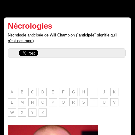
Nécrologies
Nécrologie
anticipée
de Will Champion ("anticipée" signifie qu'il
n'est pas mort
).
A
B
C
D
E
F
G
H
I
J
K
L
M
N
O
P
Q
R
S
T
U
V
W
X
Y
Z