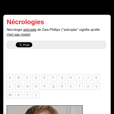
Nécrologies
Nécrologie
anticipée
de Zara Phillips ("anticipée" signifie qu'elle
n'est pas morte
).
A
B
C
D
E
F
G
H
I
J
K
L
M
N
O
P
Q
R
S
T
U
V
W
X
Y
Z