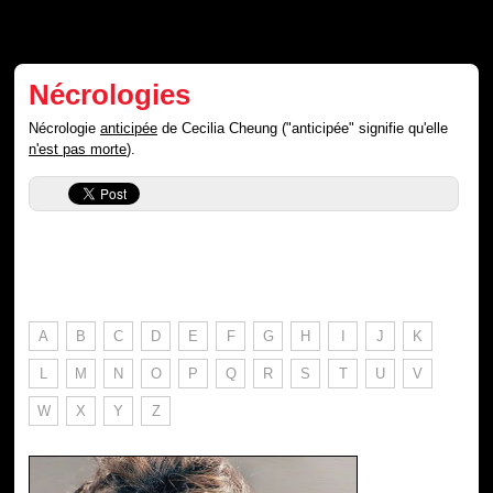
Nécrologies
Nécrologie
anticipée
de Cecilia Cheung ("anticipée" signifie qu'elle
n'est pas morte
).
A
B
C
D
E
F
G
H
I
J
K
L
M
N
O
P
Q
R
S
T
U
V
W
X
Y
Z