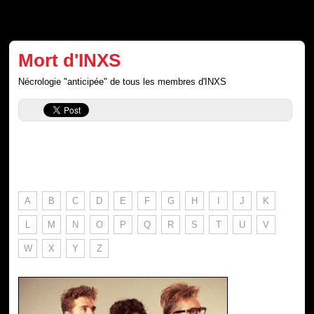
Mort d'INXS
Nécrologie "anticipée" de tous les membres d'INXS
A
B
C
D
E
F
G
H
I
J
K
L
M
N
O
P
Q
R
S
T
U
V
W
X
Y
Z