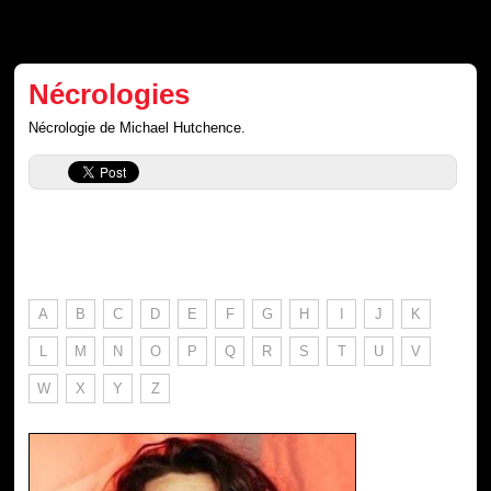
Nécrologies
Nécrologie de Michael Hutchence.
A
B
C
D
E
F
G
H
I
J
K
L
M
N
O
P
Q
R
S
T
U
V
W
X
Y
Z