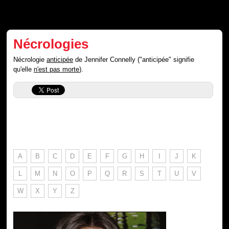
Nécrologies
Nécrologie
anticipée
de Jennifer Connelly ("anticipée" signifie
qu'elle
n'est pas morte
).
A
B
C
D
E
F
G
H
I
J
K
L
M
N
O
P
Q
R
S
T
U
V
W
X
Y
Z