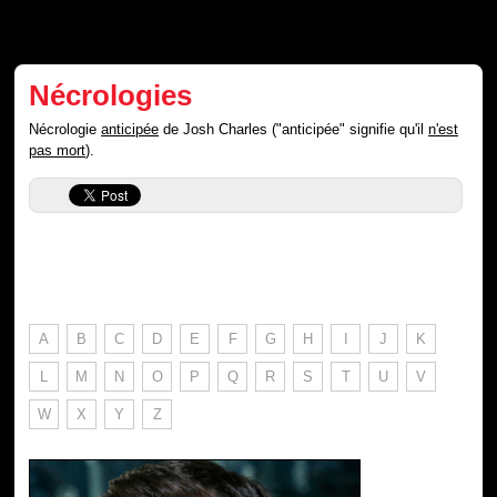
Nécrologies
Nécrologie
anticipée
de Josh Charles ("anticipée" signifie qu'il
n'est
pas mort
).
A
B
C
D
E
F
G
H
I
J
K
L
M
N
O
P
Q
R
S
T
U
V
W
X
Y
Z