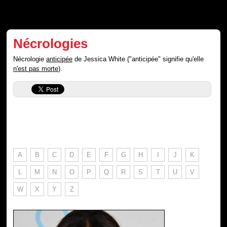
Nécrologies
Nécrologie
anticipée
de Jessica White ("anticipée" signifie qu'elle
n'est pas morte
).
A
B
C
D
E
F
G
H
I
J
K
L
M
N
O
P
Q
R
S
T
U
V
W
X
Y
Z