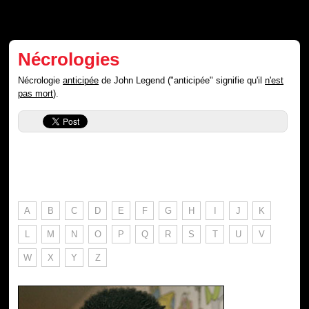
Nécrologies
Nécrologie
anticipée
de John Legend ("anticipée" signifie qu'il
n'est
pas mort
).
A
B
C
D
E
F
G
H
I
J
K
L
M
N
O
P
Q
R
S
T
U
V
W
X
Y
Z