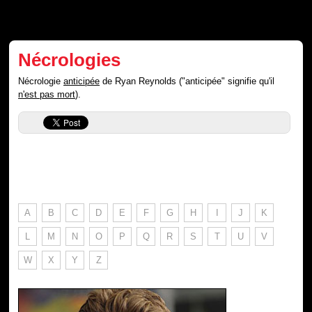
Nécrologies
Nécrologie
anticipée
de Ryan Reynolds ("anticipée" signifie qu'il
n'est pas mort
).
A
B
C
D
E
F
G
H
I
J
K
L
M
N
O
P
Q
R
S
T
U
V
W
X
Y
Z