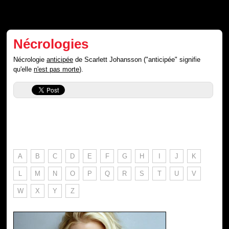
Nécrologies
Nécrologie
anticipée
de Scarlett Johansson ("anticipée" signifie
qu'elle
n'est pas morte
).
A
B
C
D
E
F
G
H
I
J
K
L
M
N
O
P
Q
R
S
T
U
V
W
X
Y
Z